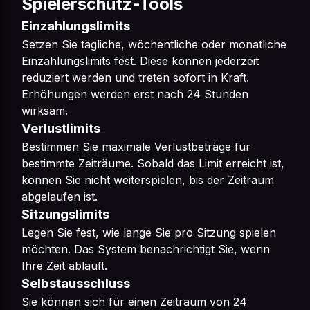
Spielerschutz-Tools
Einzahlungslimits
Setzen Sie tägliche, wöchentliche oder monatliche
Einzahlungslimits fest. Diese können jederzeit
reduziert werden und treten sofort in Kraft.
Erhöhungen werden erst nach 24 Stunden
wirksam.
Verlustlimits
Bestimmen Sie maximale Verlustbeträge für
bestimmte Zeiträume. Sobald das Limit erreicht ist,
können Sie nicht weiterspielen, bis der Zeitraum
abgelaufen ist.
Sitzungslimits
Legen Sie fest, wie lange Sie pro Sitzung spielen
möchten. Das System benachrichtigt Sie, wenn
Ihre Zeit abläuft.
Selbstausschluss
Sie können sich für einen Zeitraum von 24